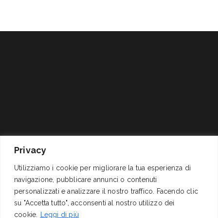
Via Cornelio Celso, 11
P.I. 01278311004 – C.F.
Privacy
00161 Roma
04062060589
+39 06 4417141
Reg.Trib. Roma 1337/68
Utilizziamo i cookie per migliorare la tua esperienza di
mail@izi.it
C.C.I.A.A. 311291 (REA),
navigazione, pubblicare annunci o contenuti
pec: izispa@pec.wmail.it
Cap. Soc. Euro
personalizzati e analizzare il nostro traffico. Facendo clic
200.000,00 i.v.
su "Accetta tutto", acconsenti al nostro utilizzo dei
cookie.
Leggi di più