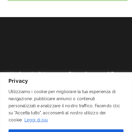
Via Cornelio Celso, 11
P.I. 01278311004 – C.F.
Privacy
00161 Roma
04062060589
+39 06 4417141
Reg.Trib. Roma 1337/68
Utilizziamo i cookie per migliorare la tua esperienza di
mail@izi.it
C.C.I.A.A. 311291 (REA),
navigazione, pubblicare annunci o contenuti
pec: izispa@pec.wmail.it
Cap. Soc. Euro
personalizzati e analizzare il nostro traffico. Facendo clic
200.000,00 i.v.
su "Accetta tutto", acconsenti al nostro utilizzo dei
cookie.
Leggi di più
SEGUICI SU