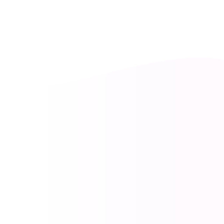
Ottima padronanza della lingua inglese
Attitudine all’ascolto e alla comunicazi
Attitudine a svolgere in autonomia i tas
Capacità di adattamento e buona gestio
Precisione e attenzione ai i dettagli;
Orientamento al risultato.
Cosa offriamo:
Opportunità di lavorare su progetti stimol
Ambiente di lavoro collaborativo e din
Possibilità di crescita professionale e 
Pacchetto retributivo competitivo e bene