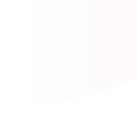
Allega il tuo curriculum in formato .doc o .doc
Dichiaro di aver preso visione del docume
Regolamento Ue 2016/679