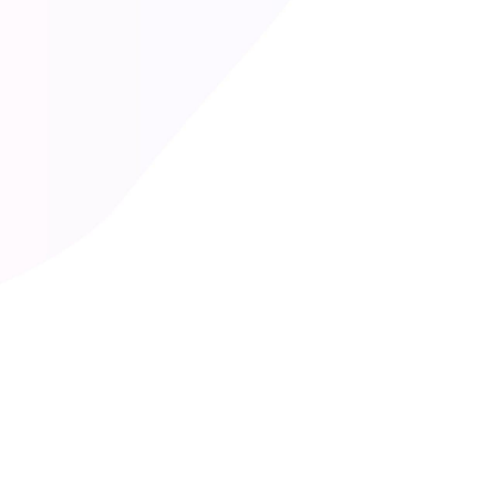
x o.pdf (richiesto)
nto sulla
privacy
e autorizzo IZI S.p.A. al trattamento dei dati 