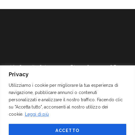
Via Cornelio Celso, 11
P.I. 01278311004 – C.F.
Privacy
00161 Roma
04062060589
+39 06 4417141
Reg.Trib. Roma 1337/68
Utilizziamo i cookie per migliorare la tua esperienza di
mail@izi.it
C.C.I.A.A. 311291 (REA),
navigazione, pubblicare annunci o contenuti
pec: izispa@pec.wmail.it
Cap. Soc. Euro
personalizzati e analizzare il nostro traffico. Facendo clic
200.000,00 i.v.
su "Accetta tutto", acconsenti al nostro utilizzo dei
cookie.
Leggi di più
SEGUICI SU
ACCETTO